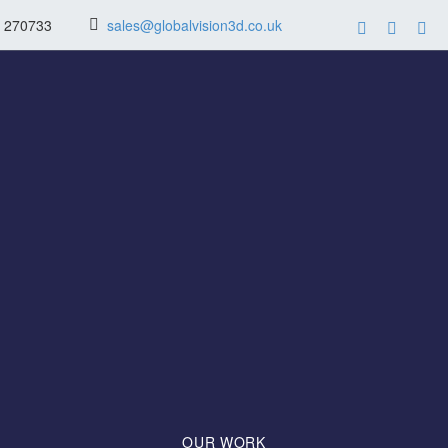
2 270733
sales@globalvision3d.co.uk
OUR
WORK