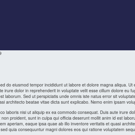
9
, sed do eiusmod tempor incididunt ut labore et dolore magna aliqua. Ut
 irure dolor in reprehenderit in voluptate velit esse cillum dolore eu fu
id est laborum. Sed ut perspiciatis unde omnis iste natus error sit vol
uasi architecto beatae vitae dicta sunt explicabo. Nemo enim ipsam volu
o laboris nisi ut aliquip ex ea commodo consequat. Duis aute irure dolor
 non proident, sunt in culpa qui officia deserunt mollit anim id est labo
 aperiam, eaque ipsa quae ab illo inventore veritatis et quasi archit
it, sed quia consequuntur magni dolores eos qui ratione voluptatem se