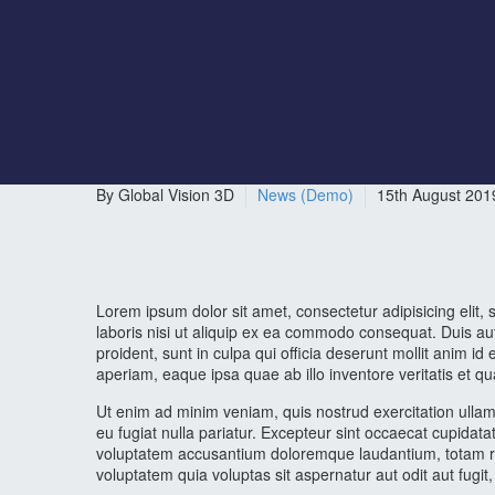
By Global Vision 3D
News (Demo)
15th August 201
Lorem ipsum dolor sit amet, consectetur adipisicing elit
laboris nisi ut aliquip ex ea commodo consequat. Duis aute
proident, sunt in culpa qui officia deserunt mollit anim 
aperiam, eaque ipsa quae ab illo inventore veritatis et q
Ut enim ad minim veniam, quis nostrud exercitation ullamc
eu fugiat nulla pariatur. Excepteur sint occaecat cupidatat
voluptatem accusantium doloremque laudantium, totam rem
voluptatem quia voluptas sit aspernatur aut odit aut fug