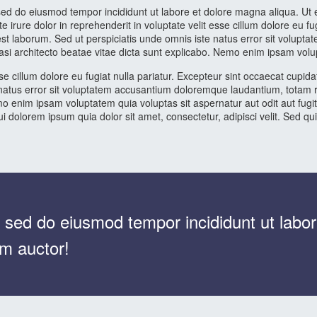
, sed do eiusmod tempor incididunt ut labore et dolore magna aliqua. Ut
 irure dolor in reprehenderit in voluptate velit esse cillum dolore eu fu
id est laborum. Sed ut perspiciatis unde omnis iste natus error sit vol
uasi architecto beatae vitae dicta sunt explicabo. Nemo enim ipsam volu
sse cillum dolore eu fugiat nulla pariatur. Excepteur sint occaecat cupidat
 natus error sit voluptatem accusantium doloremque laudantium, totam r
emo enim ipsam voluptatem quia voluptas sit aspernatur aut odit aut fug
 dolorem ipsum quia dolor sit amet, consectetur, adipisci velit. Sed 
sed do eiusmod tempor incididunt ut labor
um auctor!