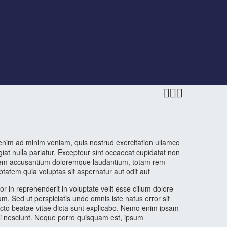



 enim ad minim veniam, quis nostrud exercitation ullamco
giat nulla pariatur. Excepteur sint occaecat cupidatat non
uptatem accusantium doloremque laudantium, totam rem
ptatem quia voluptas sit aspernatur aut odit aut
 in reprehenderit in voluptate velit esse cillum dolore
rum. Sed ut perspiciatis unde omnis iste natus error sit
ecto beatae vitae dicta sunt explicabo. Nemo enim ipsam
qui nesciunt. Neque porro quisquam est, ipsum