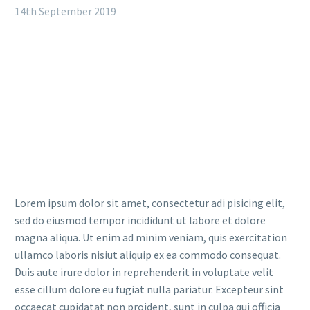
14th September 2019
LOREM IPSUM DOLOR SIT
AMET
Lorem ipsum dolor sit amet, consectetur adi pisicing elit,
sed do eiusmod tempor incididunt ut labore et dolore
magna aliqua. Ut enim ad minim veniam, quis exercitation
ullamco laboris nisiut aliquip ex ea commodo consequat.
Duis aute irure dolor in reprehenderit in voluptate velit
esse cillum dolore eu fugiat nulla pariatur. Excepteur sint
occaecat cupidatat non proident, sunt in culpa qui officia