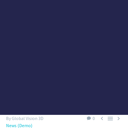



By Global Vision 3D
0
News (Demo)