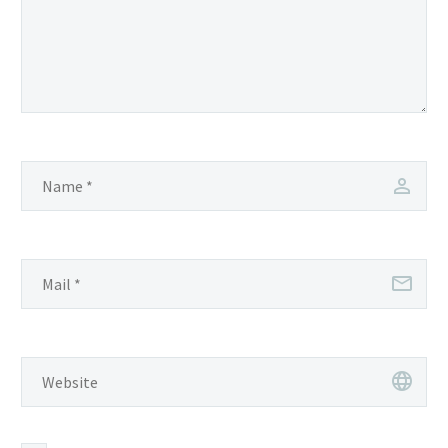
doloremque laudantium, totam
rem aperiam, eaque ipsa quae ab illo
inventore veritatis et quasi
architecto beatae vitae dicta sunt.