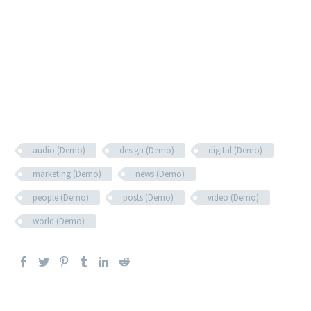
audio (Demo)
design (Demo)
digital (Demo)
marketing (Demo)
news (Demo)
people (Demo)
posts (Demo)
video (Demo)
world (Demo)