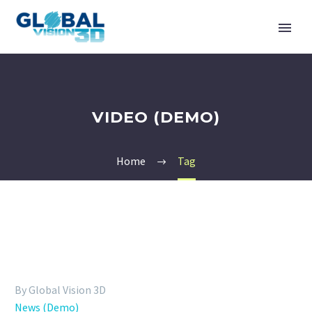
VIDEO (DEMO)
Home
Tag
By Global Vision 3D
News (Demo)